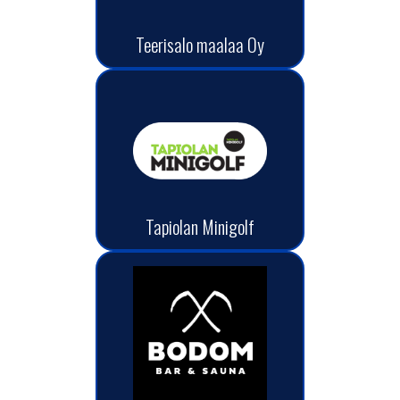
Teerisalo maalaa Oy
Tapiolan Minigolf