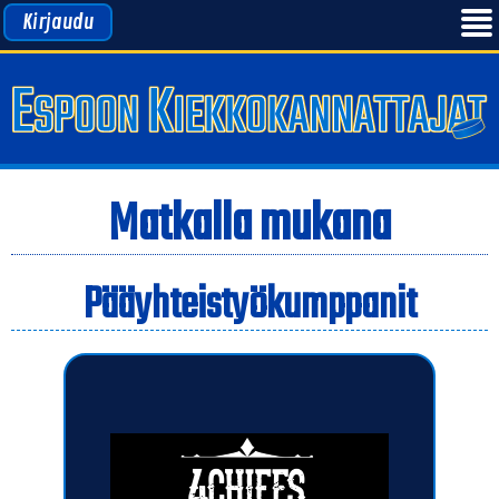
Kirjaudu
Matkalla mukana
Pääyhteistyökumppanit