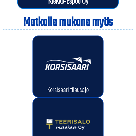
Kiekko-Espoo Oy
Matkalla mukana myös
Korsisaari tilausajo