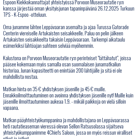
Espoon Kiekkokannattajat yhteistyössä Porvoon Museorautatie ry:n
kanssa järjestää oman yksityisjunan tapaninpäivänä 26.12.2025 Turkuun
TPS - K-Espoo -otteluun.
Oma junamme lähtee Leppävaaran asemalta ja ajaa Turussa Gatorade
Centerin viereiselle Artukaisten seisakkeelle. Paluu on pelin jälkeen
Artukaisten seisakkeelta takaisin Leppävaaraan. Tarkempi aikataulu
esimerkiksi lähtöajan suhteen selviää myöhemmin.
Kalustona on Porvoon Museorautatie ry:n perinteiset "lättähatut", joissa
pääsee kokemaan myös samalla osan suomalaisen junamatkailun
historiaa. Junan kapasiteetti on enintään 200 lähtijälle ja sitä ei ole
mahdollista nostaa.
Matkan hinta on 35 € yhdistyksen jäsenille ja 45 € muille.
Ennakkoilmoittautuminen on avoinna yhdistyksen jäsenille nyt! Muille kuin
jäsenille ilmoittautuminen aukeaa 1.9. - mikäli paikkoja on vielä silloin
vapaana.
Matkan pääyhteistyökumppanina ja mahdollistajana on Leppävaarassa
heti rautatieaseman vieressä olevan Sellon Ratsusolassa sijaitseva
yhteistyökumppanimme 4Chiefs Saloon, jossa on myös reissun viralliset
etkot ja jatkot.