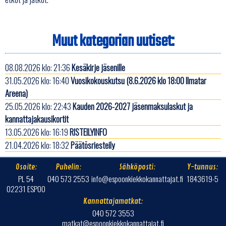
Muut kategorian uutiset:
08.08.2026 klo: 21:36
Kesäkirje jäsenille
31.05.2026 klo: 16:40
Vuosikokouskutsu (8.6.2026 klo 18:00 Ilmatar
Areena)
25.05.2026 klo: 22:43
Kauden 2026-2027 jäsenmaksulaskut ja
kannattajakausikortit
13.05.2026 klo: 16:19
RISTEILYINFO
21.04.2026 klo: 18:32
Päätösriesteily
Osoite:
Puhelin:
Sähköposti:
Y-tunnus:
PL 54
040 573 2553
info@espoonkiekkokannattajat.fi
1843619-5
02231 ESPOO
Kannattajamatkat:
040 572 3553
matkat@espoonkiekkokannattajat.fi