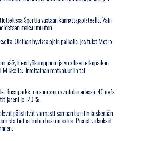
tiottelussa Sportia vastaan kannattajapisteellä. Vain
n hoidetaan maksu muuten.
elta. Olethan hyvissä ajoin paikalla, jos tulet Metro
kan pääyhteistyökumppanin ja virallisen etkopaikan
i Mikkeliä. Ilmoitathan matkaluuriin tai
lle. Bussiparkki on suoraan ravintolan edessä. 4Chiefs
tit jäsenille -20 %.
olevat pääsisivät varmasti samaan bussiin keskenään
emista tietoa, mihin bussiin astua. Pienet viilaukset
rheen.