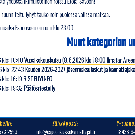
tä yhdessä ikimuistoinen reissu Etelä-Savoon!
 suunniteltu lyhyt tauko noin puolessa välissä matkaa.
luuaika Espooseen on noin klo 23.00.
Muut kategorian uu
 klo: 16:40
Vuosikokouskutsu (8.6.2026 klo 18:00 Ilmatar Areen
 klo: 22:43
Kauden 2026-2027 jäsenmaksulaskut ja kannattajaka
 klo: 16:19
RISTEILYINFO
 klo: 18:32
Päätösriesteily
helin:
Sähköposti:
Y-tunnu
573 2553
info@espoonkiekkokannattajat.fi
1843619