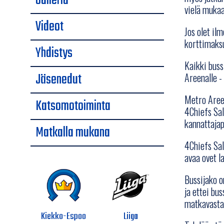
Galleria
vielä mukaa
Videot
Jos olet il
korttimaksu
Yhdistys
Kaikki buss
Jäsenedut
Areenalle -
Metro Areen
Katsomotoiminta
4Chiefs Sal
kannattajapi
Matkalla mukana
4Chiefs Sal
avaa ovet l
Bussijako o
ja ettei bu
matkavastaa
Kiekko-Espoo
Liiga