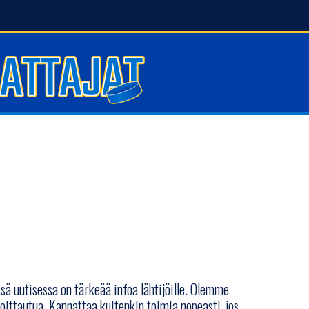
ssä uutisessa on tärkeää infoa lähtijöille. Olemme
moittautua. Kannattaa kuitenkin toimia nopeasti, jos