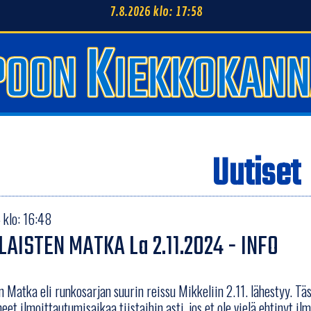
7.8.2026 klo: 17:58
Uutiset
 klo: 16:48
AISTEN MATKA La 2.11.2024 - INFO
n Matka eli runkosarjan suurin reissu Mikkeliin 2.11. lähestyy. Tä
eet ilmoittautumisaikaa tiistaihin asti, jos et ole vielä ehtinyt il