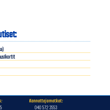
tiset:
a)
usikortit
s:
Kannattajamatkat:
-5
040 572 3553