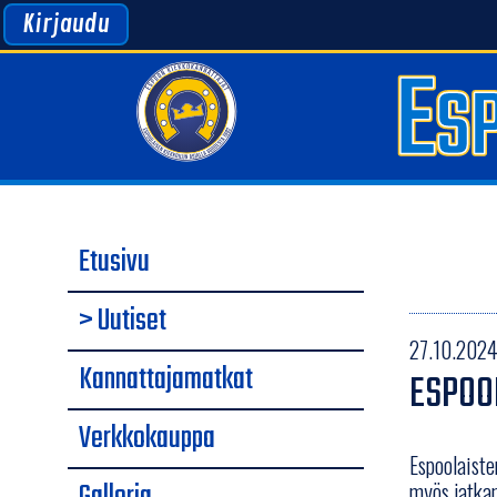
Kirjaudu
Etusivu
> Uutiset
27.10.2024
Kannattajamatkat
ESPOOL
Verkkokauppa
Espoolaiste
myös jatkan