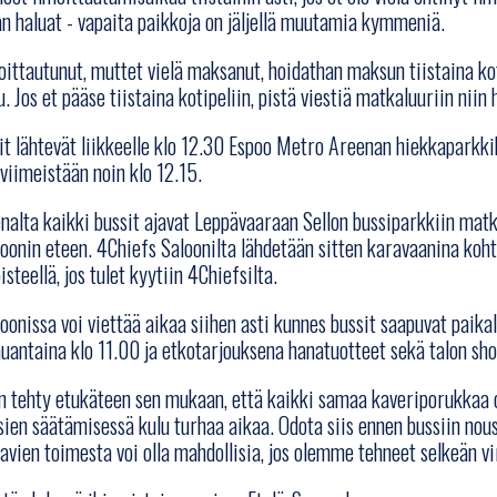
n haluat - vapaita paikkoja on jäljellä muutamia kymmeniä.
moittautunut, muttet vielä maksanut, hoidathan maksun tiistaina ko
. Jos et pääse tiistaina kotipeliin, pistä viestiä matkaluuriin nii
it lähtevät liikkeelle klo 12.30 Espoo Metro Areenan hiekkaparkkiks
 viimeistään noin klo 12.15.
alta kaikki bussit ajavat Leppävaaraan Sellon bussiparkkiin mat
oonin eteen. 4Chiefs Saloonilta lähdetään sitten karavaanina koht
steellä, jos tulet kyytiin 4Chiefsilta.
oonissa voi viettää aikaa siihen asti kunnes bussit saapuvat paika
auantaina klo 11.00 ja etkotarjouksena hanatuotteet sekä talon sho
n tehty etukäteen sen mukaan, että kaikki samaa kaveriporukkaa 
ssien säätämisessä kulu turhaa aikaa. Odota siis ennen bussiin nous
vien toimesta voi olla mahdollisia, jos olemme tehneet selkeän vi