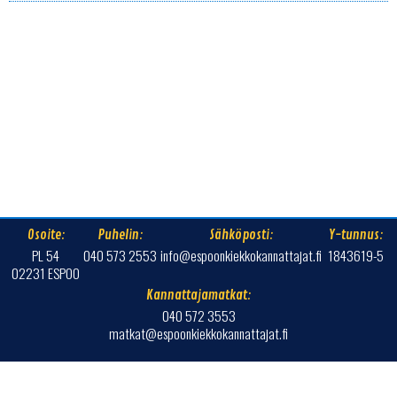
Osoite:
Puhelin:
Sähköposti:
Y-tunnus:
PL 54
040 573 2553
info@espoonkiekkokannattajat.fi
1843619-5
02231 ESPOO
Kannattajamatkat:
040 572 3553
matkat@espoonkiekkokannattajat.fi