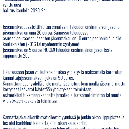
valittu uusi
hallitus kaudelle 2023-24.
Jäsenmaksut päätettiin pitää ennallaan. Talouden ensimmäisen jäsenen
jäsenmaksu on aina 20 euroa. Samassa taloudessa
asuvien seuraavien jäsenten jäsenmaksu on 10 euroa per henkilö ja alle
kouluikäisten (2016 tai myöhemmin syntyneet)
jäsenmaksu on 5 euroa. HUOM! talouden ensimmäinen jäsen iästä
riippumatta 20e.
Halutessaan jäsen voi kuitenkin tukea yhdistystä maksamalla korotetun
kannattajajäsenmaksun, joka on 50 euroa.
Kannattajajäsenyydellä ei ole muita jäsenetuja kuin muilla jäsenillä, mutta
kertyneet lisävarat käytetään yhdistyksen toimintaan,
esimerkiksi tukemaan kannattajamatkoja, katsomotoimintaa tai muuta
yhdistyksen keskeistä toimintaa.
Kannattajakausikortit ovat olleet myynnissä jo jonkin aikaa Lippupisteellä.
Jos olet hankkinut kannattajahintaisen kausikortin,
myös yhdistyksen jäsenmaksun tulee olla maksettu. Jokaista ostettua