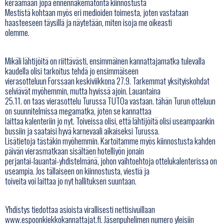
keräämään jopa ennennäkemätöntä kiinnostusta
Mestistä kohtaan myös eri medioiden toimesta, joten vastataan
haasteeseen täysillä ja näytetään, miten isoja me oikeasti
olemme.
Mikäli lähtijöitä on riittävästi, ensimmäinen kannattajamatka tulevalla
kaudella olisi tarkoitus tehdä jo ensimmäiseen
vierasotteluun Forssaan keskiviikkona 27.9. Tarkemmat yksityiskohdat
selviävät myöhemmin, mutta hyvissä ajoin. Lauantaina
25.11. on taas vierasottelu Turussa TUTOa vastaan. tähän Turun otteluun
on suunnitelmissa megamatka, joten se kannattaa
laittaa kalenteriin jo nyt. Toiveissa olisi, että lähtijöitä olisi useampaankin
bussiin ja saataisi hyvä karnevaali aikaiseksi Turussa.
Lisätietoja tästäkin myöhemmin. Kartoitamme myös kiinnostusta kahden
päivän vierasmatkaan sisältäen hotelliyön jonain
perjantai-lauantai-yhdistelmänä, johon vaihtoehtoja ottelukalenterissa on
useampia. Jos tällaiseen on kiinnostusta, viestiä ja
toiveita voi laittaa jo nyt hallituksen suuntaan.
Yhdistys tiedottaa asioista virallisesti nettisivuillaan
www.espoonkiekkokannattajat.fi. Jäsenpuhelimen numero yleisiin