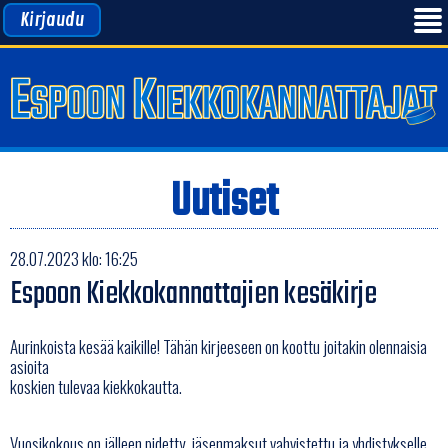
Kirjaudu
Uutiset
28.07.2023 klo: 16:25
Espoon Kiekkokannattajien kesäkirje
Aurinkoista kesää kaikille! Tähän kirjeeseen on koottu joitakin olennaisia
asioita
koskien tulevaa kiekkokautta.
Vuosikokous on jälleen pidetty, jäsenmaksut vahvistettu ja yhdistykselle