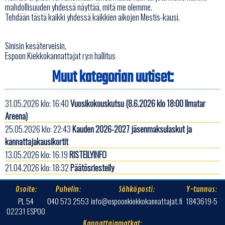
mahdollisuuden yhdessä näyttää, mitä me olemme.
Tehdään tästä kaikki yhdessä kaikkien aikojen Mestis-kausi.
Sinisin kesäterveisin,
Espoon Kiekkokannattajat ry:n hallitus
Muut kategorian uutiset:
31.05.2026 klo: 16:40
Vuosikokouskutsu (8.6.2026 klo 18:00 Ilmatar
Areena)
25.05.2026 klo: 22:43
Kauden 2026-2027 jäsenmaksulaskut ja
kannattajakausikortit
13.05.2026 klo: 16:19
RISTEILYINFO
21.04.2026 klo: 18:32
Päätösriesteily
Osoite:
Puhelin:
Sähköposti:
Y-tunnus:
PL 54
040 573 2553
info@espoonkiekkokannattajat.fi
1843619-5
02231 ESPOO
Kannattajamatkat: