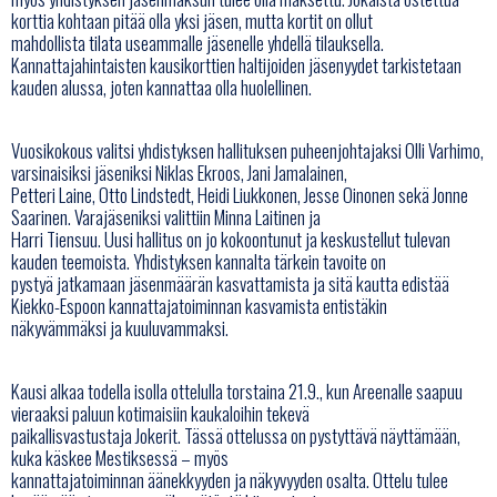
korttia kohtaan pitää olla yksi jäsen, mutta kortit on ollut
mahdollista tilata useammalle jäsenelle yhdellä tilauksella.
Kannattajahintaisten kausikorttien haltijoiden jäsenyydet tarkistetaan
kauden alussa, joten kannattaa olla huolellinen.
Vuosikokous valitsi yhdistyksen hallituksen puheenjohtajaksi Olli Varhimo,
varsinaisiksi jäseniksi Niklas Ekroos, Jani Jamalainen,
Petteri Laine, Otto Lindstedt, Heidi Liukkonen, Jesse Oinonen sekä Jonne
Saarinen. Varajäseniksi valittiin Minna Laitinen ja
Harri Tiensuu. Uusi hallitus on jo kokoontunut ja keskustellut tulevan
kauden teemoista. Yhdistyksen kannalta tärkein tavoite on
pystyä jatkamaan jäsenmäärän kasvattamista ja sitä kautta edistää
Kiekko-Espoon kannattajatoiminnan kasvamista entistäkin
näkyvämmäksi ja kuuluvammaksi.
Kausi alkaa todella isolla ottelulla torstaina 21.9., kun Areenalle saapuu
vieraaksi paluun kotimaisiin kaukaloihin tekevä
paikallisvastustaja Jokerit. Tässä ottelussa on pystyttävä näyttämään,
kuka käskee Mestiksessä – myös
kannattajatoiminnan äänekkyyden ja näkyvyyden osalta. Ottelu tulee