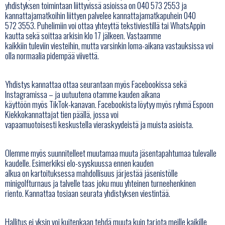
yhdistyksen toimintaan liittyvissä asioissa on 040 573 2553 ja
kannattajamatkoihin liittyen palvelee kannattajamatkapuhein 040
572 3553. Puhelimiin voi ottaa yhteyttä tekstiviestillä tai WhatsAppin
kautta sekä soittaa arkisin klo 17 jälkeen. Vastaamme
kaikkiin tuleviin viesteihin, mutta varsinkin loma-aikana vastauksissa voi
olla normaalia pidempää viivettä.
Yhdistys kannattaa ottaa seurantaan myös Facebookissa sekä
Instagramissa – ja uutuutena otamme kauden aikana
käyttöön myös TikTok-kanavan. Facebookista löytyy myös ryhmä Espoon
Kiekkokannattajat tien päällä, jossa voi
vapaamuotoisesti keskustella vieraskyydeistä ja muista asioista.
Olemme myös suunnitelleet muutamaa muuta jäsentapahtumaa tulevalle
kaudelle. Esimerkiksi elo-syyskuussa ennen kauden
alkua on kartoituksessa mahdollisuus järjestää jäsenistölle
minigolfturnaus ja talvelle taas joku muu yhteinen turneehenkinen
riento. Kannattaa tosiaan seurata yhdistyksen viestintää.
Hallitus ei yksin voi kuitenkaan tehdä muuta kuin tarjota meille kaikille