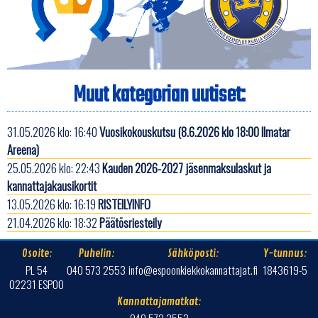
Muut kategorian uutiset:
31.05.2026 klo: 16:40
Vuosikokouskutsu (8.6.2026 klo 18:00 Ilmatar
Areena)
25.05.2026 klo: 22:43
Kauden 2026-2027 jäsenmaksulaskut ja
kannattajakausikortit
13.05.2026 klo: 16:19
RISTEILYINFO
21.04.2026 klo: 18:32
Päätösriesteily
Osoite:
Puhelin:
Sähköposti:
Y-tunnus:
PL 54
040 573 2553
info@espoonkiekkokannattajat.fi
1843619-5
02231 ESPOO
Kannattajamatkat:
040 572 3553