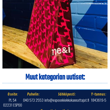
Muut kategorian uutiset:
Osoite:
Puhelin:
Sähköposti:
Y-tunnus:
PL 54
040 573 2553
info@espoonkiekkokannattajat.fi
1843619-5
02231 ESPOO