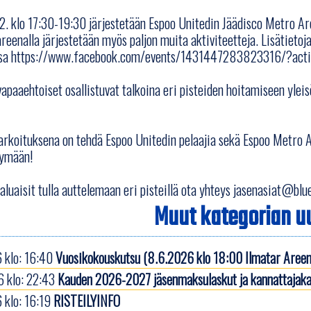
.2. klo 17:30-19:30 järjestetään Espoo Unitedin Jäädisco Metro Are
areenalla järjestetään myös paljon muita aktiviteetteja. Lisätietoj
sa
https://www.facebook.com/events/1431447283823316/?acti
vapaaehtoiset osallistuvat talkoina eri pisteiden hoitamiseen yl
arkoituksena on tehdä Espoo Unitedin pelaajia sekä Espoo Metro A
htymään!
haluaisit tulla auttelemaan eri pisteillä ota yhteys jasenasiat@blu
Muut kategorian uu
 klo: 16:40
Vuosikokouskutsu (8.6.2026 klo 18:00 Ilmatar Areen
 klo: 22:43
Kauden 2026-2027 jäsenmaksulaskut ja kannattajaka
 klo: 16:19
RISTEILYINFO