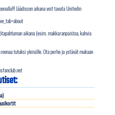
enalla!!! Jäädiscon aikana voit tavata Unitedin
a
ve_tab=about
eisötapahtuman aikana (esim. makkaranpaistoa, kahvia
reenaa tutuksi yleisölle. Ota perhe ja ystävät mukaan
esfanclub.net
tiset:
a)
usikortit