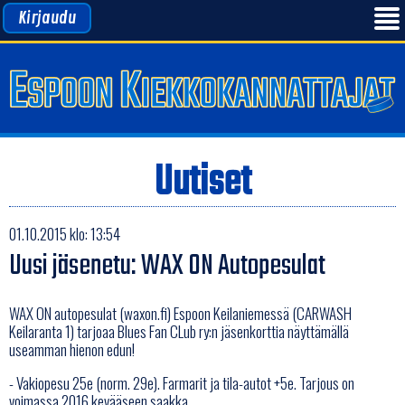
Kirjaudu
Uutiset
01.10.2015 klo: 13:54
Uusi jäsenetu: WAX ON Autopesulat
WAX ON autopesulat (waxon.fi) Espoon Keilaniemessä (CARWASH
Keilaranta 1) tarjoaa Blues Fan CLub ry:n jäsenkorttia näyttämällä
useamman hienon edun!
- Vakiopesu 25e (norm. 29e). Farmarit ja tila-autot +5e. Tarjous on
voimassa 2016 kevääseen saakka.