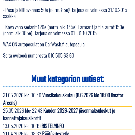
- Pesu ja kiiltovahaus 50e (norm. 85e)! Tarjous on voimassa 31.10.2015
saakka.
- Kova vaha sedanit 120e (norm. alk. 145e). Farmarit ja tila-autot 150e
(norm. alk. 185e). Tarjous on voimassa 01.-31.10.2015.
WAX ON autopesulat on CarWash.fi autopesula
Soita ovikoodi numerosta 010 505 63 63
Muut kategorian uutiset:
31.05.2026 klo: 16:40
Vuosikokouskutsu (8.6.2026 klo 18:00 Ilmatar
Areena)
25.05.2026 klo: 22:43
Kauden 2026-2027 jäsenmaksulaskut ja
kannattajakausikortit
13.05.2026 klo: 16:19
RISTEILYINFO
21.04.2026 klo: 18:32
Päätösriesteily