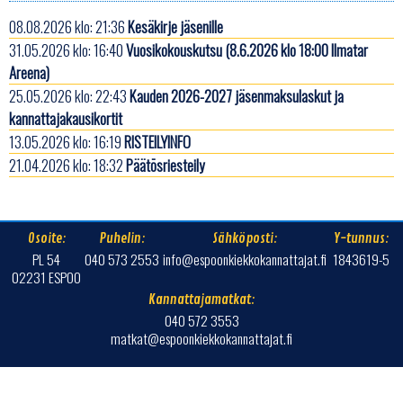
08.08.2026 klo: 21:36
Kesäkirje jäsenille
31.05.2026 klo: 16:40
Vuosikokouskutsu (8.6.2026 klo 18:00 Ilmatar
Areena)
25.05.2026 klo: 22:43
Kauden 2026-2027 jäsenmaksulaskut ja
kannattajakausikortit
13.05.2026 klo: 16:19
RISTEILYINFO
21.04.2026 klo: 18:32
Päätösriesteily
Osoite:
Puhelin:
Sähköposti:
Y-tunnus:
PL 54
040 573 2553
info@espoonkiekkokannattajat.fi
1843619-5
02231 ESPOO
Kannattajamatkat:
040 572 3553
matkat@espoonkiekkokannattajat.fi