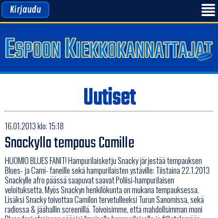
Kirjaudu
Uutiset
16.01.2013 klo: 15:18
Snackylla tempaus Camille
HUOMIO BLUES FANIT! Hampurilaisketju Snacky järjestää tempauksen
Blues- ja Cami- faneille sekä hampurilaisten ystäville: Tiistaina 22.1.2013
Snackylle afro päässä saapuvat saavat Poliisi-hampurilaisen
veloituksetta. Myös Snackyn henkilökunta on mukana tempauksessa.
Lisäksi Snacky toivottaa Camilon tervetulleeksi Turun Sanomissa, sekä
radiossa & jäähallin screenillä. Toivoisimme, että mahdollsimman moni