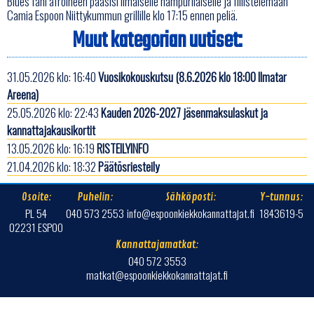
Blues fani afroineen pääsisi ilmaiselle hampurilaiselle ja fiilistelemään
Camia Espoon Niittykummun grillille klo 17:15 ennen peliä.
Muut kategorian uutiset:
31.05.2026 klo: 16:40
Vuosikokouskutsu (8.6.2026 klo 18:00 Ilmatar
Areena)
25.05.2026 klo: 22:43
Kauden 2026-2027 jäsenmaksulaskut ja
kannattajakausikortit
13.05.2026 klo: 16:19
RISTEILYINFO
21.04.2026 klo: 18:32
Päätösriesteily
Osoite:
Puhelin:
Sähköposti:
Y-tunnus:
PL 54
040 573 2553
info@espoonkiekkokannattajat.fi
1843619-5
02231 ESPOO
Kannattajamatkat:
040 572 3553
matkat@espoonkiekkokannattajat.fi