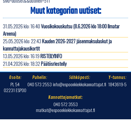
sivu=uutiset&&uutinen=511
Muut kategorian uutiset:
31.05.2026 klo: 16:40
Vuosikokouskutsu (8.6.2026 klo 18:00 Ilmatar
Areena)
25.05.2026 klo: 22:43
Kauden 2026-2027 jäsenmaksulaskut ja
kannattajakausikortit
13.05.2026 klo: 16:19
RISTEILYINFO
21.04.2026 klo: 18:32
Päätösriesteily
Osoite:
Puhelin:
Sähköposti:
Y-tunnus:
PL 54
040 573 2553
info@espoonkiekkokannattajat.fi
1843619-5
02231 ESPOO
Kannattajamatkat:
040 572 3553
matkat@espoonkiekkokannattajat.fi