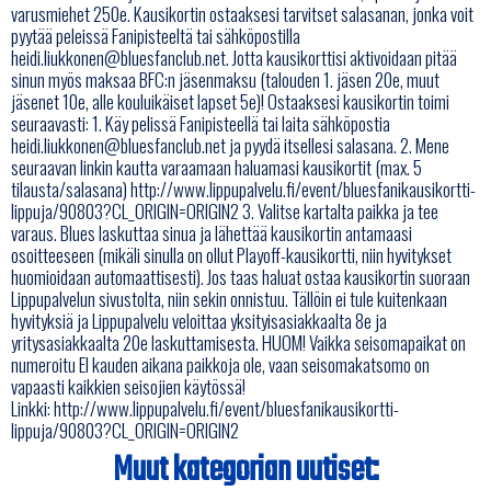
varusmiehet 250e. Kausikortin ostaaksesi tarvitset salasanan, jonka voit
pyytää peleissä Fanipisteeltä tai sähköpostilla
heidi.liukkonen@bluesfanclub.net. Jotta kausikorttisi aktivoidaan pitää
sinun myös maksaa BFC:n jäsenmaksu (talouden 1. jäsen 20e, muut
jäsenet 10e, alle kouluikäiset lapset 5e)! Ostaaksesi kausikortin toimi
seuraavasti: 1. Käy pelissä Fanipisteellä tai laita sähköpostia
heidi.liukkonen@bluesfanclub.net ja pyydä itsellesi salasana. 2. Mene
seuraavan linkin kautta varaamaan haluamasi kausikortit (max. 5
tilausta/salasana) http://www.lippupalvelu.fi/event/bluesfanikausikortti-
lippuja/90803?CL_ORIGIN=ORIGIN2 3. Valitse kartalta paikka ja tee
varaus. Blues laskuttaa sinua ja lähettää kausikortin antamaasi
osoitteeseen (mikäli sinulla on ollut Playoff-kausikortti, niin hyvitykset
huomioidaan automaattisesti). Jos taas haluat ostaa kausikortin suoraan
Lippupalvelun sivustolta, niin sekin onnistuu. Tällöin ei tule kuitenkaan
hyvityksiä ja Lippupalvelu veloittaa yksityisasiakkaalta 8e ja
yritysasiakkaalta 20e laskuttamisesta. HUOM! Vaikka seisomapaikat on
numeroitu EI kauden aikana paikkoja ole, vaan seisomakatsomo on
vapaasti kaikkien seisojien käytössä!
Linkki:
http://www.lippupalvelu.fi/event/bluesfanikausikortti-
lippuja/90803?CL_ORIGIN=ORIGIN2
Muut kategorian uutiset: