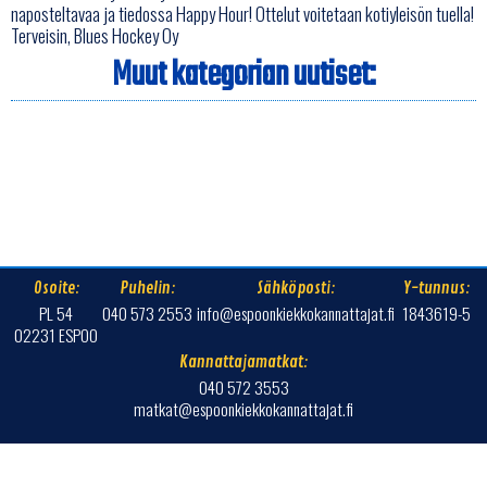
naposteltavaa ja tiedossa Happy Hour! Ottelut voitetaan kotiyleisön tuella!
Terveisin, Blues Hockey Oy
Muut kategorian uutiset:
Osoite:
Puhelin:
Sähköposti:
Y-tunnus:
PL 54
040 573 2553
info@espoonkiekkokannattajat.fi
1843619-5
02231 ESPOO
Kannattajamatkat:
040 572 3553
matkat@espoonkiekkokannattajat.fi