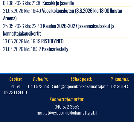
08.08.2026 klo: 21:36
Kesäkirje jäsenille
31.05.2026 klo: 16:40
Vuosikokouskutsu (8.6.2026 klo 18:00 Ilmatar
Areena)
25.05.2026 klo: 22:43
Kauden 2026-2027 jäsenmaksulaskut ja
kannattajakausikortit
13.05.2026 klo: 16:19
RISTEILYINFO
21.04.2026 klo: 18:32
Päätösriesteily
Osoite:
Puhelin:
Sähköposti:
Y-tunnus:
PL 54
040 573 2553
info@espoonkiekkokannattajat.fi
1843619-5
02231 ESPOO
Kannattajamatkat:
040 572 3553
matkat@espoonkiekkokannattajat.fi