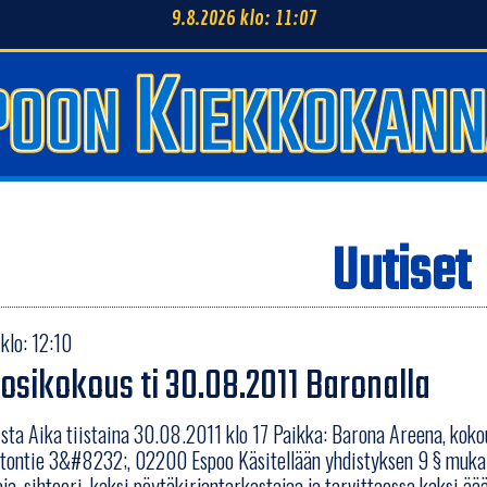
9.8.2026 klo: 11:07
Uutiset
klo: 12:10
osikokous ti 30.08.2011 Baronalla
lista Aika tiistaina 30.08.2011 klo 17 Paikka: Barona Areena, koko
tontie 3&#8232;, 02200 Espoo Käsitellään yhdistyksen 9 § mukais
ja, sihteeri, kaksi pöytäkirjantarkastajaa ja tarvittaessa kaksi äää