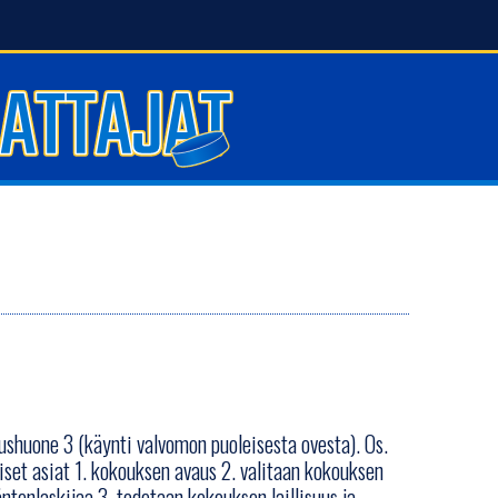
ushuone 3 (käynti valvomon puoleisesta ovesta). Os.
et asiat 1. kokouksen avaus 2. valitaan kokouksen
ntenlaskijaa 3. todetaan kokouksen laillisuus ja