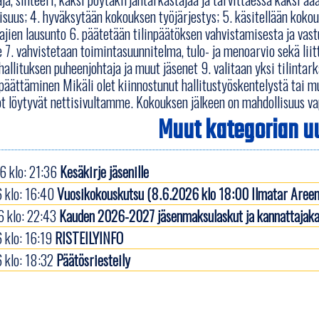
isuus; 4. hyväksytään kokouksen työjärjestys; 5. käsitellään kokou
tajien lausunto 6. päätetään tilinpäätöksen vahvistamisesta ja 
le 7. vahvistetaan toimintasuunnitelma, tulo- ja menoarvio sekä li
hallituksen puheenjohtaja ja muut jäsenet 9. valitaan yksi tilintark
äättäminen Mikäli olet kiinnostunut hallitustyöskentelystä tai m
t löytyvät nettisivultamme. Kokouksen jälkeen on mahdollisuus va
Muut kategorian uu
 klo: 21:36
Kesäkirje jäsenille
 klo: 16:40
Vuosikokouskutsu (8.6.2026 klo 18:00 Ilmatar Areen
 klo: 22:43
Kauden 2026-2027 jäsenmaksulaskut ja kannattajaka
 klo: 16:19
RISTEILYINFO
 klo: 18:32
Päätösriesteily