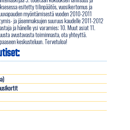
ksesessa esitetty tilinpäätös, vuosikertomus ja
vastuuvapauden myöntämisestä vuoden 2010-2011
ittymis- ja jäsenmaksujen suuruus kaudelle 2011-2012
astaja ja hänelle ysi varamies; 10. Muut asiat 11.
uusta avustavasta toiminnasta, ota yhteyttä.
paaseen keskusteluun. Tervetuloa!
tiset:
a)
usikortit