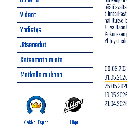
Galleria
päätösvalta
Videot
tilintarkas
hallituksel
8. valitaan 
Yhdistys
Kokouksen p
Yhteystiedo
Jäsenedut
Katsomotoiminta
08.08.2026
Matkalla mukana
31.05.2026
25.05.2026
13.05.2026
21.04.2026
Kiekko-Espoo
Liiga