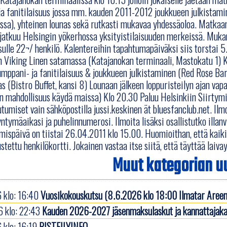
a fanitilaisuus jossa mm. kauden 2011-2012 joukkueen julkistami
issa), yhteinen lounas sekä rutkasti mukavaa yhdessäoloa. Matkaam
jatkuu Helsingin yökerhossa yksityistilaisuuden merkeissä. Muka
sulle 22¬/ henkilö. Kalentereihin tapahtumapäiväksi siis torstai 5
Viking Linen satamassa (Katajanokan terminaali, Mastokatu 1) Kl
mppani- ja fanitilaisuus & joukkueen julkistaminen (Red Rose Bar C
s (Bistro Buffet, kansi 8) Lounaan jälkeen loppuristeilyn ajan va
n mahdollisuus käydä maissa) Klo 20.30 Paluu Helsinkiin Siirtym
utumiset vain sähköpostilla jussi.keskinen ät bluesfanclub.net. Ilm
yntymäaikasi ja puhelinnumerosi. Ilmoita lisäksi osallistutko illan
mispäivä on tiistai 26.04.2011 klo 15.00. Huomioithan, että kaikil
stettu henkilökortti. Jokainen vastaa itse siitä, että täyttää laiva
Muut kategorian uu
 klo: 16:40
Vuosikokouskutsu (8.6.2026 klo 18:00 Ilmatar Areen
 klo: 22:43
Kauden 2026-2027 jäsenmaksulaskut ja kannattajaka
 klo: 16:19
RISTEILYINFO