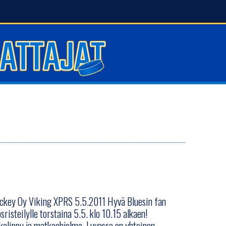
Hockey Oy Viking XPRS 5.5.2011 Hyvä Bluesin fan
sristeilylle torstaina 5.5. klo 10.15 alkaen!
kalippu ja matkaohjelma. Luvassa on yhteinen