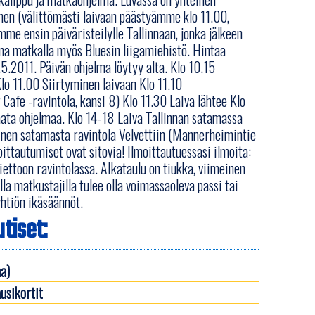
nen (välittömästi laivaan päästyämme klo 11.00,
me ensin päiväristeilylle Tallinnaan, jonka jälkeen
na matkalla myös Bluesin liigamiehistö. Hintaa
.5.2011. Päivän ohjelma löytyy alta. Klo 10.15
o 11.00 Siirtyminen laivaan Klo 11.10
afe -ravintola, kansi 8) Klo 11.30 Laiva lähtee Klo
paata ohjelmaa. Klo 14-18 Laiva Tallinnan satamassa
inen satamasta ravintola Velvettiin (Mannerheimintie
oittautumiset ovat sitovia! Ilmoittautuessasi ilmoita:
viettoon ravintolassa. AIkataulu on tiukka, viimeinen
la matkustajilla tulee olla voimassaoleva passi tai
yhtiön ikäsäännöt.
tiset:
a)
usikortit