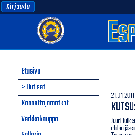
Kirjaudu
Etusivu
> Uutiset
21.04.2011 
Kannattajamatkat
KUTSU:
Verkkokauppa
Juuri tulle
clubin jäsen
Tapaamme Ka