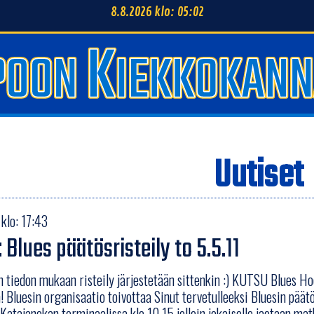
8.8.2026 klo: 05:02
Uutiset
klo: 17:43
 Blues päätösristeily to 5.5.11
en tiedon mukaan risteily järjestetään sittenkin :) KUTSU Blues 
! Bluesin organisaatio toivottaa Sinut tervetulleeksi Bluesin päätö
tajanokan terminaalissa klo 10.15 jolloin jokaiselle jaetaan mat