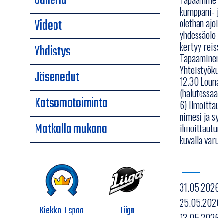
Galleria
kumppani- j
Videot
olethan ajo
yhdessäolo 
kertyy reis
Yhdistys
Tapaaminen 
Yhteistyöku
Jäsenedut
12.30 Louna
(halutessaa
Katsomotoiminta
6) Ilmoitta
nimesi ja s
Matkalla mukana
ilmoittautu
kuvalla varu
31.05.2026
25.05.2026
Kiekko-Espoo
Liiga
13.05.2026