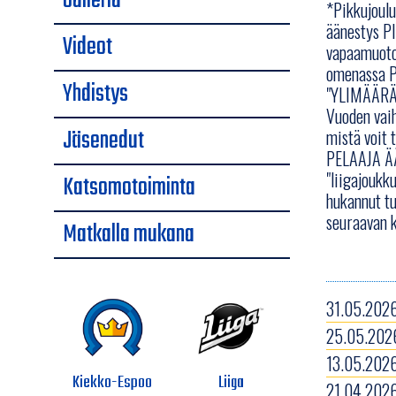
Galleria
*Pikkujoulu
äänestys PI
Videot
vapaamuotoi
omenassa P
Yhdistys
"YLIMÄÄRÄI
Vuoden vaih
Jäsenedut
mistä voit 
PELAAJA ÄÄ
"liigajoukk
Katsomotoiminta
hukannut tu
seuraavan k
Matkalla mukana
31.05.2026
25.05.2026
13.05.2026
Kiekko-Espoo
Liiga
21.04.2026