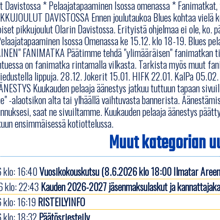
t Davistossa * Pelaajatapaaminen Isossa omenassa * Fanimatkat,
KKUJOULUT DAVISTOSSA Ennen joulutaukoa Blues kohtaa vielä koton
set pikkujoulut Olarin Davistossa. Erityistä ohjelmaa ei ole, ko. 
elaajatapaaminen Isossa Omenassa ke 15.12. klo 18-19. Blues pe
NEN" FANIMATKA Päätimme tehdä "ylimääräisen" fanimatkan tiist
tuessa on fanimatka rintamalla vilkasta. Tarkista myös muut fani
tiedustella lippuja. 28.12. Jokerit 15.01. HIFK 22.01. KalPa 05
NESTYS Kuukauden pelaaja äänestys jatkuu tuttuun tapaan sivui
ue" -alaotsikon alta tai ylhäällä vaihtuvasta bannerista. Äänestämi
nnuksesi, saat ne sivuiltamme. Kuukauden pelaaja äänestys päättyy
uun ensimmäisessä kotiottelussa.
Muut kategorian uu
 klo: 16:40
Vuosikokouskutsu (8.6.2026 klo 18:00 Ilmatar Areen
 klo: 22:43
Kauden 2026-2027 jäsenmaksulaskut ja kannattajaka
 klo: 16:19
RISTEILYINFO
 klo: 18:32
Päätösriesteily