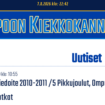
7.8.2026 klo: 22:42
Uutiset
 klo: 10:55
iedoite 2010-2011 /5 Pikkujoulut, Om
atkat