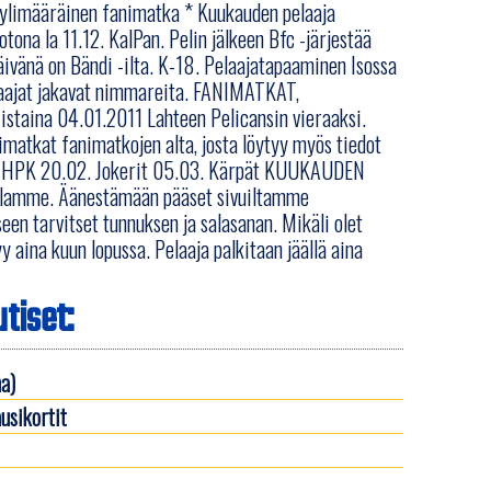
 ylimääräinen fanimatka * Kuukauden pelaaja
a la 11.12. KalPan. Pelin jälkeen Bfc -järjestää
päivänä on Bändi -ilta. K-18. Pelaajatapaaminen Isossa
laajat jakavat nimmareita. FANIMATKAT,
aina 04.01.2011 Lahteen Pelicansin vieraaksi.
matkat fanimatkojen alta, josta löytyy myös tiedot
.02. HPK 20.02. Jokerit 05.03. Kärpät KUUKAUDEN
llamme. Äänestämään pääset sivuiltamme
seen tarvitset tunnuksen ja salasanan. Mikäli olet
 aina kuun lopussa. Pelaaja palkitaan jäällä aina
tiset:
a)
usikortit