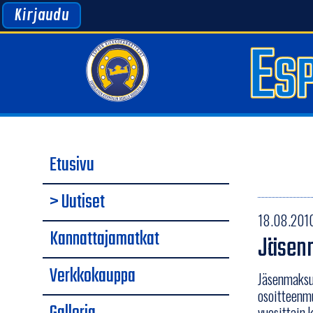
Kirjaudu
Etusivu
> Uutiset
18.08.2010
Kannattajamatkat
Jäsen
Verkkokauppa
Jäsenmaksul
osoitteenmu
vuosittain 