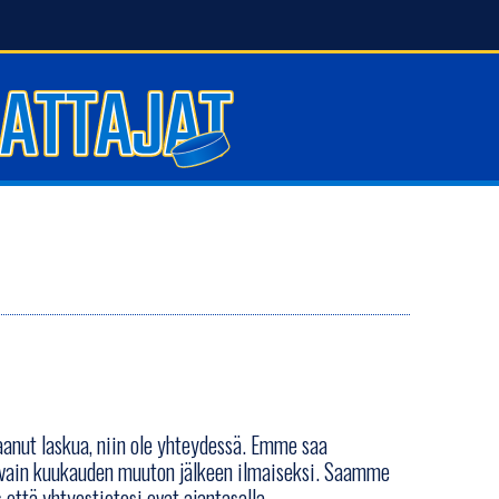
aanut laskua, niin ole yhteydessä. Emme saa
n vain kuukauden muuton jälkeen ilmaiseksi. Saamme
että yhtyestietosi ovat ajantasalla.