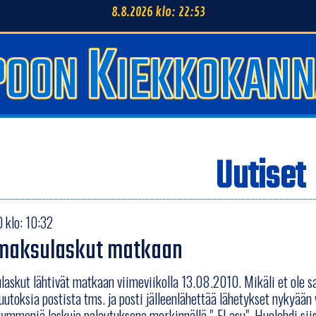
8.8.2026 klo: 22:53
Uutiset
 klo: 10:32
maksulaskut matkaan
askut lähtivät matkaan viimeviikolla 13.08.2010. Mikäli et ole s
utoksia postista tms. ja posti jälleenlähettää lähetykset nykyää
kymmeniä laskuja palautuksena merkinnällä "-EI asu". Huolehdi siis 