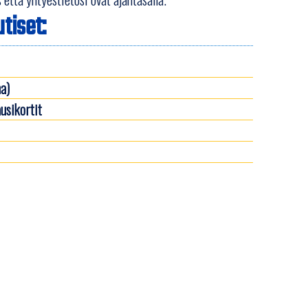
tiset:
a)
usikortit