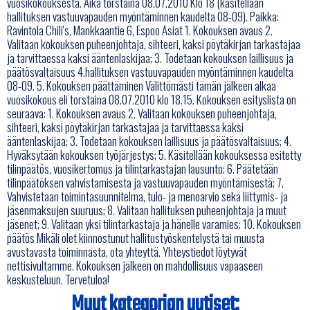
vuosikokouksesta. Aika torstaina 08.07.2010 Klo 18 (käsitellään
hallituksen vastuuvapauden myöntäminnen kaudelta 08-09). Paikka:
Ravintola Chili's, Mankkaantie 6, Espoo Asiat 1. Kokouksen avaus 2.
Valitaan kokouksen puheenjohtaja, sihteeri, kaksi pöytäkirjan tarkastajaa
ja tarvittaessa kaksi ääntenlaskijaa; 3. Todetaan kokouksen laillisuus ja
päätösvaltaisuus 4.hallituksen vastuuvapauden myöntäminnen kaudelta
08-09. 5. Kokouksen päättäminen Välittömästi tämän jälkeen alkaa
vuosikokous eli torstaina 08.07.2010 klo 18.15. Kokouksen esityslista on
seuraava: 1. Kokouksen avaus 2. Valitaan kokouksen puheenjohtaja,
sihteeri, kaksi pöytäkirjan tarkastajaa ja tarvittaessa kaksi
ääntenlaskijaa; 3. Todetaan kokouksen laillisuus ja päätösvaltaisuus; 4.
Hyväksytään kokouksen työjärjestys; 5. Käsitellään kokouksessa esitetty
tilinpäätös, vuosikertomus ja tilintarkastajan lausunto; 6. Päätetään
tilinpäätöksen vahvistamisesta ja vastuuvapauden myöntämisestä; 7.
Vahvistetaan toimintasuunnitelma, tulo- ja menoarvio sekä liittymis- ja
jäsenmaksujen suuruus; 8. Valitaan hallituksen puheenjohtaja ja muut
jäsenet; 9. Valitaan yksi tilintarkastaja ja hänelle varamies; 10. Kokouksen
päätös Mikäli olet kiinnostunut hallitustyöskentelystä tai muusta
avustavasta toiminnasta, ota yhteyttä. Yhteystiedot löytyvät
nettisivultamme. Kokouksen jälkeen on mahdollisuus vapaaseen
keskusteluun. Tervetuloa!
Muut kategorian uutiset: