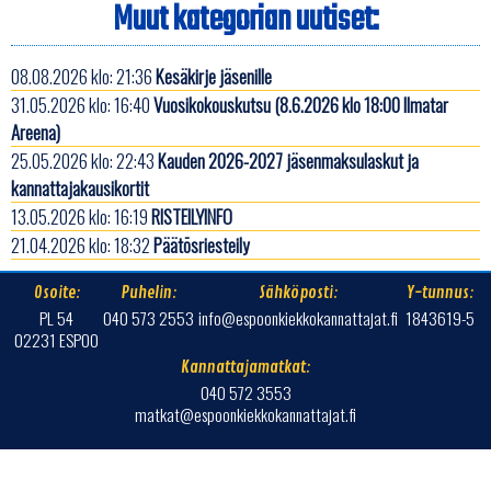
Muut kategorian uutiset:
08.08.2026 klo: 21:36
Kesäkirje jäsenille
31.05.2026 klo: 16:40
Vuosikokouskutsu (8.6.2026 klo 18:00 Ilmatar
Areena)
25.05.2026 klo: 22:43
Kauden 2026-2027 jäsenmaksulaskut ja
kannattajakausikortit
13.05.2026 klo: 16:19
RISTEILYINFO
21.04.2026 klo: 18:32
Päätösriesteily
Osoite:
Puhelin:
Sähköposti:
Y-tunnus:
PL 54
040 573 2553
info@espoonkiekkokannattajat.fi
1843619-5
02231 ESPOO
Kannattajamatkat:
040 572 3553
matkat@espoonkiekkokannattajat.fi