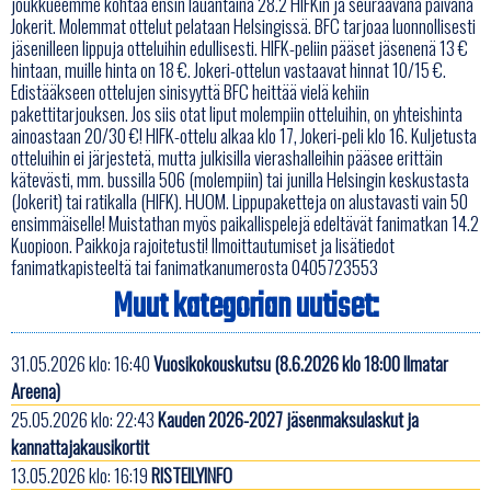
joukkueemme kohtaa ensin lauantaina 28.2 HIFKin ja seuraavana päivänä
Jokerit. Molemmat ottelut pelataan Helsingissä. BFC tarjoaa luonnollisesti
jäsenilleen lippuja otteluihin edullisesti. HIFK-peliin pääset jäsenenä 13 €
hintaan, muille hinta on 18 €. Jokeri-ottelun vastaavat hinnat 10/15 €.
Edistääkseen ottelujen sinisyyttä BFC heittää vielä kehiin
pakettitarjouksen. Jos siis otat liput molempiin otteluihin, on yhteishinta
ainoastaan 20/30 €! HIFK-ottelu alkaa klo 17, Jokeri-peli klo 16. Kuljetusta
otteluihin ei järjestetä, mutta julkisilla vierashalleihin pääsee erittäin
kätevästi, mm. bussilla 506 (molempiin) tai junilla Helsingin keskustasta
(Jokerit) tai ratikalla (HIFK). HUOM. Lippupaketteja on alustavasti vain 50
ensimmäiselle! Muistathan myös paikallispelejä edeltävät fanimatkan 14.2
Kuopioon. Paikkoja rajoitetusti! Ilmoittautumiset ja lisätiedot
fanimatkapisteeltä tai fanimatkanumerosta 0405723553
Muut kategorian uutiset:
31.05.2026 klo: 16:40
Vuosikokouskutsu (8.6.2026 klo 18:00 Ilmatar
Areena)
25.05.2026 klo: 22:43
Kauden 2026-2027 jäsenmaksulaskut ja
kannattajakausikortit
13.05.2026 klo: 16:19
RISTEILYINFO