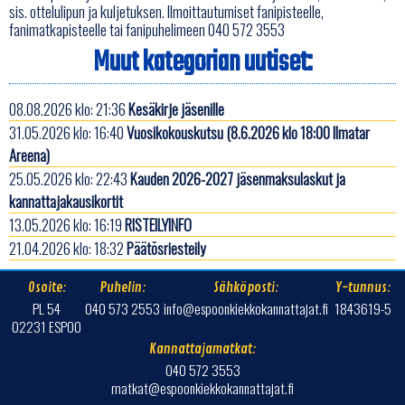
sis. ottelulipun ja kuljetuksen. Ilmoittautumiset fanipisteelle,
fanimatkapisteelle tai fanipuhelimeen 040 572 3553
Muut kategorian uutiset:
08.08.2026 klo: 21:36
Kesäkirje jäsenille
31.05.2026 klo: 16:40
Vuosikokouskutsu (8.6.2026 klo 18:00 Ilmatar
Areena)
25.05.2026 klo: 22:43
Kauden 2026-2027 jäsenmaksulaskut ja
kannattajakausikortit
13.05.2026 klo: 16:19
RISTEILYINFO
21.04.2026 klo: 18:32
Päätösriesteily
Osoite:
Puhelin:
Sähköposti:
Y-tunnus:
PL 54
040 573 2553
info@espoonkiekkokannattajat.fi
1843619-5
02231 ESPOO
Kannattajamatkat:
040 572 3553
matkat@espoonkiekkokannattajat.fi