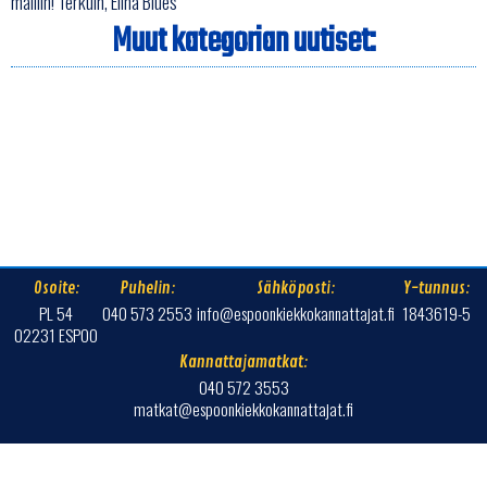
malliin! Terkuin, Elina Blues
Muut kategorian uutiset:
Osoite:
Puhelin:
Sähköposti:
Y-tunnus:
PL 54
040 573 2553
info@espoonkiekkokannattajat.fi
1843619-5
02231 ESPOO
Kannattajamatkat:
040 572 3553
matkat@espoonkiekkokannattajat.fi