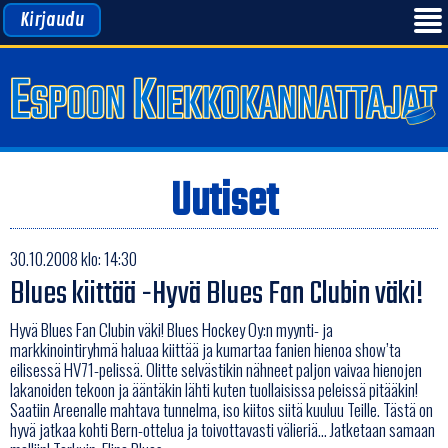
Kirjaudu
Uutiset
30.10.2008 klo: 14:30
Blues kiittää -Hyvä Blues Fan Clubin väki!
Hyvä Blues Fan Clubin väki! Blues Hockey Oy:n myynti- ja
markkinointiryhmä haluaa kiittää ja kumartaa fanien hienoa show’ta
eilisessä HV71-pelissä. Olitte selvästikin nähneet paljon vaivaa hienojen
lakanoiden tekoon ja ääntäkin lähti kuten tuollaisissa peleissä pitääkin!
Saatiin Areenalle mahtava tunnelma, iso kiitos siitä kuuluu Teille. Tästä on
hyvä jatkaa kohti Bern-ottelua ja toivottavasti välieriä… Jatketaan samaan