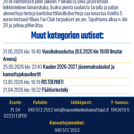
20 eli välittömästi pelin jälkeen. Paikalla Dj sekä järjestetään
leikkimielinen lämäriskaba, lisäksi pientä suolaista tarjolla ja paljon
alennettuja hintoja kantiskorttilaisille(kortteja saa lunastaa tiskiltä 5
euron hintaan)+Blues Fan Club tarjoukset ym.ym. Tapahtuma alkaa n. klo
20 ja jatkuu pitkin iltaa.
Muut kategorian uutiset:
31.05.2026 klo: 16:40
Vuosikokouskutsu (8.6.2026 klo 18:00 Ilmatar
Areena)
25.05.2026 klo: 22:43
Kauden 2026-2027 jäsenmaksulaskut ja
kannattajakausikortit
13.05.2026 klo: 16:19
RISTEILYINFO
21.04.2026 klo: 18:32
Päätösriesteily
Osoite:
Puhelin:
Sähköposti:
Y-tunnus:
PL 54
040 573 2553
info@espoonkiekkokannattajat.fi
1843619-5
02231 ESPOO
Kannattajamatkat:
040 572 3553