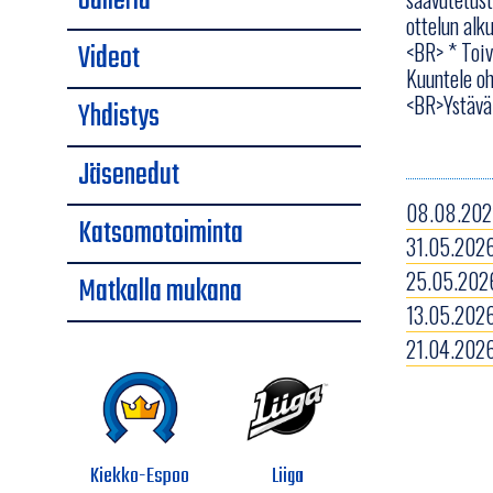
Galleria
ottelun alk
Videot
<BR> * Toiv
Kuuntele oh
<BR>Ystäväl
Yhdistys
Jäsenedut
08.08.2026
Katsomotoiminta
31.05.2026
25.05.2026
Matkalla mukana
13.05.2026
21.04.2026
Kiekko-Espoo
Liiga