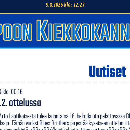
9.8.2026 klo: 12:27
Uutiset
 klo: 00:16
.2. ottelussa
Arto Laatikaisesta tulee lauantaina 16. helmikuuta pelattavassa B
laaja. Tämän vuoksi Blues Brothers järjestää kyseiseen ottelun ti
a rajapyykistä. <BR> <BR>Yleisiä ohjeita tifoa varten: <BR> <BR