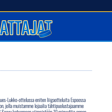
lues-Lukko-ottelussa eniten liigaotteluita Espoossa
fon, jolla muistamme lojaalia tähtipuolustajaamme
> * Saavu katsomoon viimeistään 10 minuuttia ennen