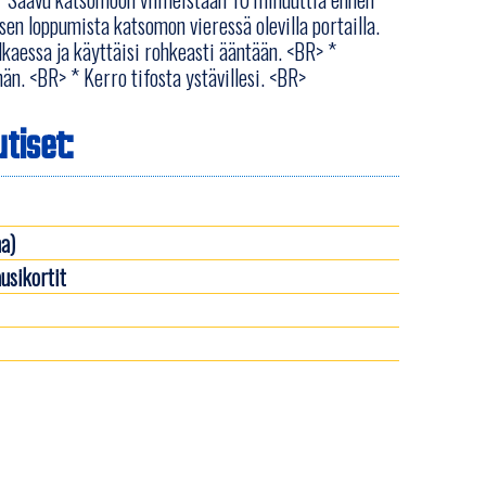
sen loppumista katsomon vieressä olevilla portailla.
kaessa ja käyttäisi rohkeasti ääntään. <BR> *
än. <BR> * Kerro tifosta ystävillesi. <BR>
tiset:
a)
usikortit