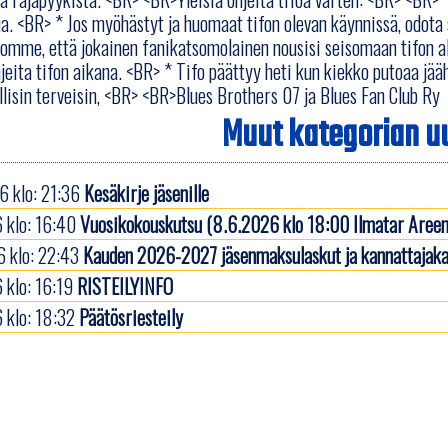
ua. <BR> * Jos myöhästyt ja huomaat tifon olevan käynnissä, odota 
omme, että jokainen fanikatsomolainen nousisi seisomaan tifon al
jeita tifon aikana. <BR> * Tifo päättyy heti kun kiekko putoaa jääh
lisin terveisin, <BR> <BR>Blues Brothers 07 ja Blues Fan Club Ry
Muut kategorian uu
 klo: 21:36
Kesäkirje jäsenille
 klo: 16:40
Vuosikokouskutsu (8.6.2026 klo 18:00 Ilmatar Areen
 klo: 22:43
Kauden 2026-2027 jäsenmaksulaskut ja kannattajaka
 klo: 16:19
RISTEILYINFO
 klo: 18:32
Päätösriesteily