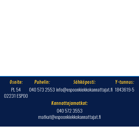
Osoite:
Puhelin:
Sähköposti:
Y-tunnus:
PL 54
040 573 2553
info@espoonkiekkokannattajat.fi
1843619-5
02231 ESPOO
Kannattajamatkat:
040 572 3553
matkat@espoonkiekkokannattajat.fi