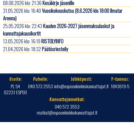
08.08.2026 klo: 21:36
Kesäkirje jäsenille
31.05.2026 klo: 16:40
Vuosikokouskutsu (8.6.2026 klo 18:00 Ilmatar
Areena)
25.05.2026 klo: 22:43
Kauden 2026-2027 jäsenmaksulaskut ja
kannattajakausikortit
13.05.2026 klo: 16:19
RISTEILYINFO
21.04.2026 klo: 18:32
Päätösriesteily
Osoite:
Puhelin:
Sähköposti:
Y-tunnus:
PL 54
040 573 2553
info@espoonkiekkokannattajat.fi
1843619-5
02231 ESPOO
Kannattajamatkat:
040 572 3553
matkat@espoonkiekkokannattajat.fi