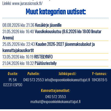
Linkki:
www.jurassicrock.fi/
Muut kategorian uutiset:
08.08.2026 klo: 21:36
Kesäkirje jäsenille
31.05.2026 klo: 16:40
Vuosikokouskutsu (8.6.2026 klo 18:00 Ilmatar
Areena)
25.05.2026 klo: 22:43
Kauden 2026-2027 jäsenmaksulaskut ja
kannattajakausikortit
13.05.2026 klo: 16:19
RISTEILYINFO
21.04.2026 klo: 18:32
Päätösriesteily
Osoite:
Puhelin:
Sähköposti:
Y-tunnus:
PL 54
040 573 2553
info@espoonkiekkokannattajat.fi
1843619-5
02231 ESPOO
Kannattajamatkat:
040 572 3553
matkat@espoonkiekkokannattajat.fi