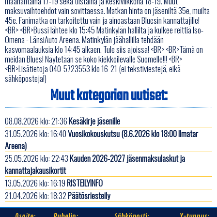
maanantaina 17-19 sekä tiistaina ja keskiviikkona 18-19. Muut
maksuvaihtoehdot vain sovittaessa. Matkan hinta on jäseniltä 35e, muilta
45e. Fanimatka on tarkoitettu vain ja ainoastaan Bluesin kannattajille!
<BR> <BR>Bussi lähtee klo 15:45 Matinkylän hallilta ja kulkee reittiä Iso-
Omena - LänsiAuto Areena. Matinkylän jäähallilla tehdään
kasvomaalauksia klo 14:45 alkaen. Tule siis ajoissa! <BR> <BR>Tämä on
meidän Blues! Näytetään se koko kiekkoilevalle Suomelle!!! <BR>
<BR>Lisätietoja 040-5723553 klo 16-21 (ei tekstiviestejä, eikä
sähköposteja!)
Muut kategorian uutiset:
08.08.2026 klo: 21:36
Kesäkirje jäsenille
31.05.2026 klo: 16:40
Vuosikokouskutsu (8.6.2026 klo 18:00 Ilmatar
Areena)
25.05.2026 klo: 22:43
Kauden 2026-2027 jäsenmaksulaskut ja
kannattajakausikortit
13.05.2026 klo: 16:19
RISTEILYINFO
21.04.2026 klo: 18:32
Päätösriesteily
Osoite:
Puhelin:
Sähköposti:
Y-tunnus: