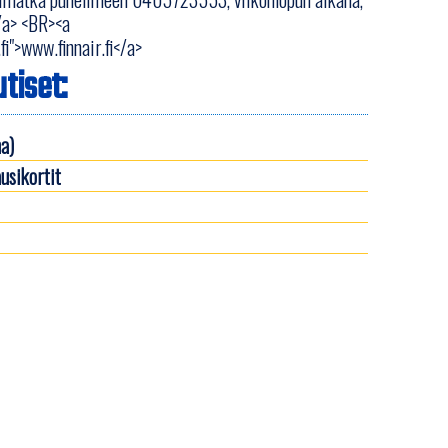
</a> <BR><a
i">www.finnair.fi</a>
tiset:
a)
usikortit