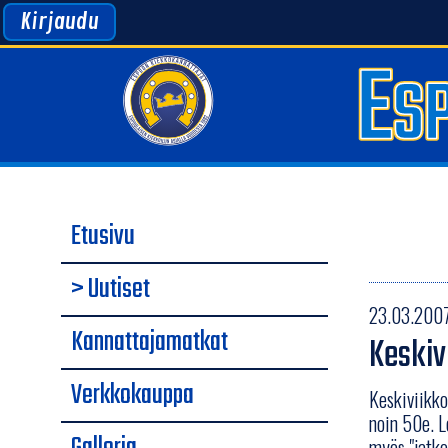
Kirjaudu
Etusivu
> Uutiset
23.03.2007
Kannattajamatkat
Keskiv
Verkkokauppa
Keskiviikko
noin 50e. L
myös "jatko