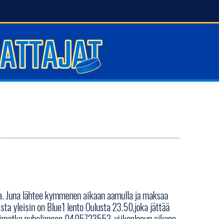
la. Juna lähtee kymmenen aikaan aamulla ja maksaa
sta yleisin on Blue1 lento Oulusta 23.50,joka jättää
animatka puhelimeen 0405723553, viikonlopun aikana,