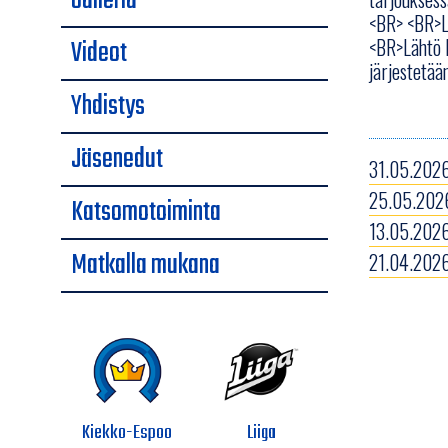
Galleria
<BR> <BR>Lä
Videot
<BR>Lähtö H
järjestetää
Yhdistys
Jäsenedut
31.05.2026
25.05.2026
Katsomotoiminta
13.05.2026
Matkalla mukana
21.04.2026
Kiekko-Espoo
Liiga