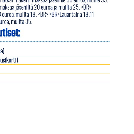
maksaa jäseniltä 20 euroa ja muilta 25. <BR>
13 euroa, muilta 18. <BR> <BR>Lauantaina 18.11
uroa, muilta 35.
tiset:
a)
usikortit