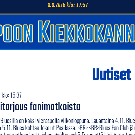
8.8.2026 klo: 17:57
Uutiset
klo: 15:37
itarjous fanimatkoista
 Bluesilla on kaksi vieraspeliä viikonloppuna. Lauantaina 4.11. Bl
 5.11. Blues kohtaa Jokerit Pasilassa. <BR> <BR>Blues Fan Club jä
a fanimatkapaketti, johon sisältyy sekä Turun että Helsingin fani