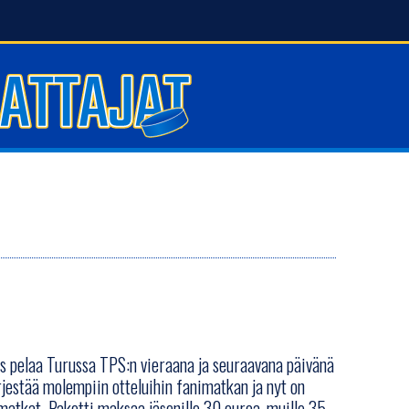
ues pelaa Turussa TPS:n vieraana ja seuraavana päivänä
rjestää molempiin otteluihin fanimatkan ja nyt on
matkat. Paketti maksaa jäsenille 30 euroa, muille 35.