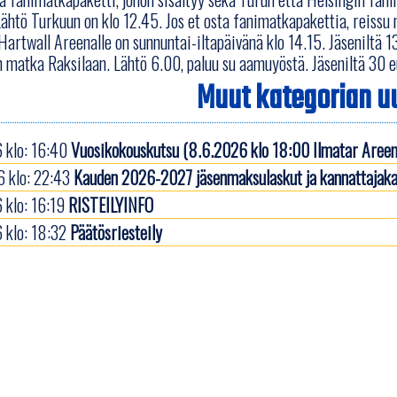
htö Turkuun on klo 12.45. Jos et osta fanimatkapakettia, reissu 
artwall Areenalle on sunnuntai-iltapäivänä klo 14.15. Jäseniltä 
n matka Raksilaan. Lähtö 6.00, paluu su aamuyöstä. Jäseniltä 30 e
Muut kategorian uu
 klo: 16:40
Vuosikokouskutsu (8.6.2026 klo 18:00 Ilmatar Areen
 klo: 22:43
Kauden 2026-2027 jäsenmaksulaskut ja kannattajaka
 klo: 16:19
RISTEILYINFO
 klo: 18:32
Päätösriesteily