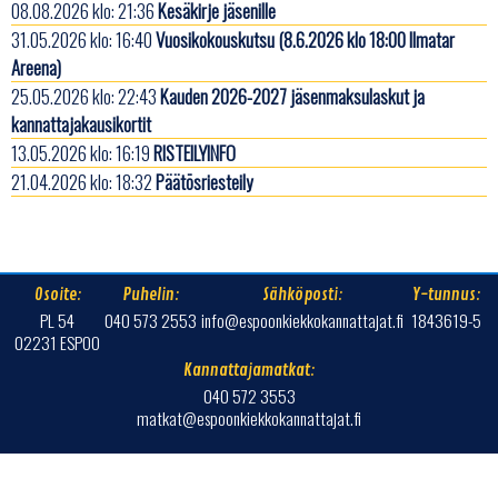
08.08.2026 klo: 21:36
Kesäkirje jäsenille
31.05.2026 klo: 16:40
Vuosikokouskutsu (8.6.2026 klo 18:00 Ilmatar
Areena)
25.05.2026 klo: 22:43
Kauden 2026-2027 jäsenmaksulaskut ja
kannattajakausikortit
13.05.2026 klo: 16:19
RISTEILYINFO
21.04.2026 klo: 18:32
Päätösriesteily
Osoite:
Puhelin:
Sähköposti:
Y-tunnus:
PL 54
040 573 2553
info@espoonkiekkokannattajat.fi
1843619-5
02231 ESPOO
Kannattajamatkat:
040 572 3553
matkat@espoonkiekkokannattajat.fi