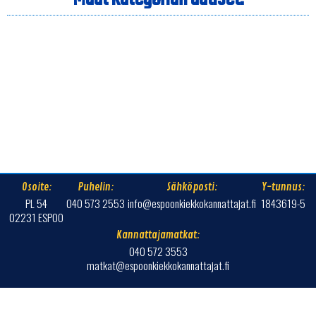
Osoite:
Puhelin:
Sähköposti:
Y-tunnus:
PL 54
040 573 2553
info@espoonkiekkokannattajat.fi
1843619-5
02231 ESPOO
Kannattajamatkat:
040 572 3553
matkat@espoonkiekkokannattajat.fi