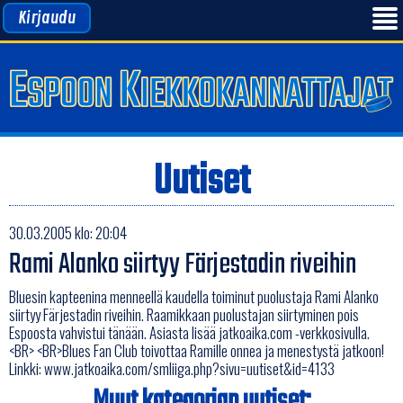
Kirjaudu
Uutiset
30.03.2005 klo: 20:04
Rami Alanko siirtyy Färjestadin riveihin
Bluesin kapteenina menneellä kaudella toiminut puolustaja Rami Alanko
siirtyy Färjestadin riveihin. Raamikkaan puolustajan siirtyminen pois
Espoosta vahvistui tänään. Asiasta lisää jatkoaika.com -verkkosivulla.
<BR> <BR>Blues Fan Club toivottaa Ramille onnea ja menestystä jatkoon!
Linkki:
www.jatkoaika.com/smliiga.php?sivu=uutiset&id=4133
Muut kategorian uutiset: