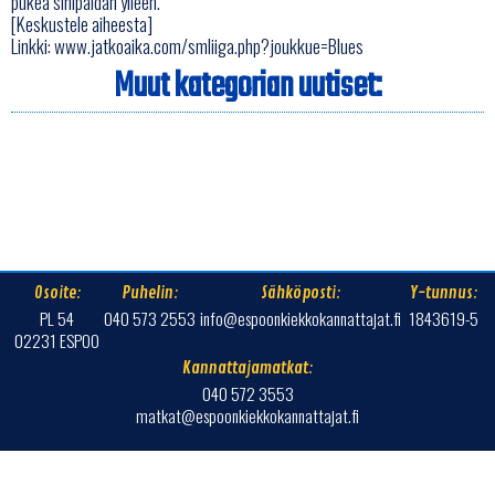
pukea sinipaidan ylleen.
[Keskustele aiheesta]
Linkki:
www.jatkoaika.com/smliiga.php?joukkue=Blues
Muut kategorian uutiset:
Osoite:
Puhelin:
Sähköposti:
Y-tunnus:
PL 54
040 573 2553
info@espoonkiekkokannattajat.fi
1843619-5
02231 ESPOO
Kannattajamatkat:
040 572 3553
matkat@espoonkiekkokannattajat.fi