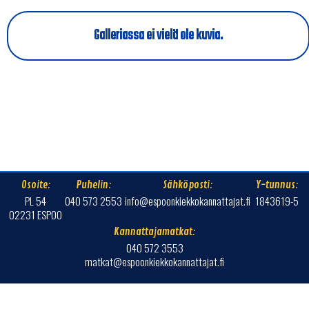
Galleriassa ei vielä ole kuvia.
Osoite:
Puhelin:
Sähköposti:
Y-tunnus:
PL 54
040 573 2553
info@espoonkiekkokannattajat.fi
1843619-5
02231 ESPOO
Kannattajamatkat:
040 572 3553
matkat@espoonkiekkokannattajat.fi