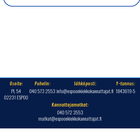
Osoite:
Puhelin:
Sähköposti:
Y-tunnus:
PL 54
040 573 2553
info@espoonkiekkokannattajat.fi
1843619-5
02231 ESPOO
Kannattajamatkat:
040 572 3553
matkat@espoonkiekkokannattajat.fi