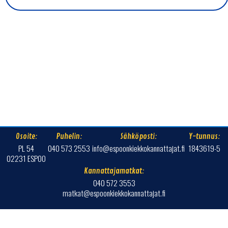
Osoite:
Puhelin:
Sähköposti:
Y-tunnus:
PL 54
040 573 2553
info@espoonkiekkokannattajat.fi
1843619-5
02231 ESPOO
Kannattajamatkat:
040 572 3553
matkat@espoonkiekkokannattajat.fi