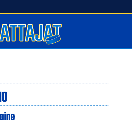
10
Laine