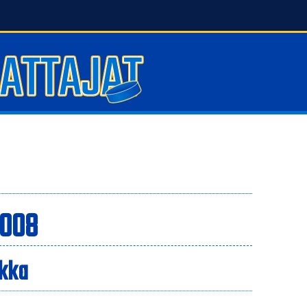
2008
ikka