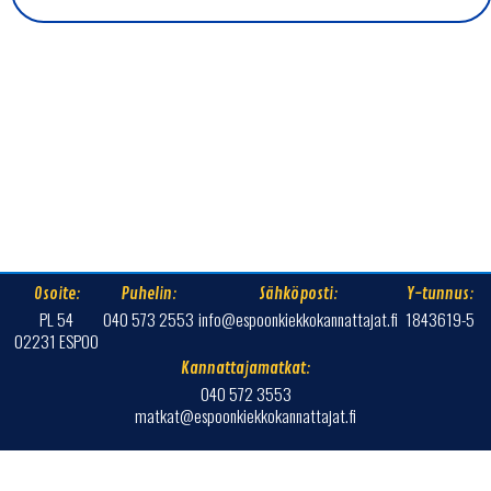
Osoite:
Puhelin:
Sähköposti:
Y-tunnus:
PL 54
040 573 2553
info@espoonkiekkokannattajat.fi
1843619-5
02231 ESPOO
Kannattajamatkat:
040 572 3553
matkat@espoonkiekkokannattajat.fi