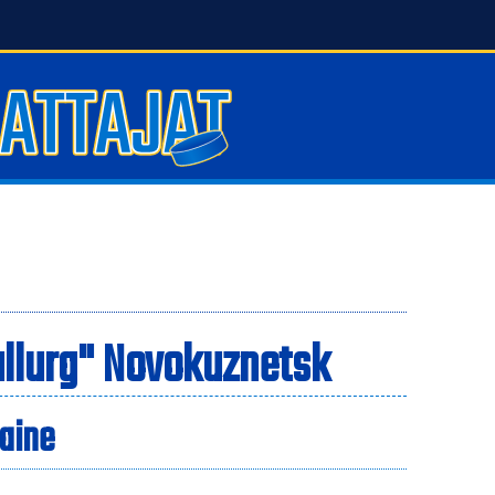
allurg" Novokuznetsk
Laine