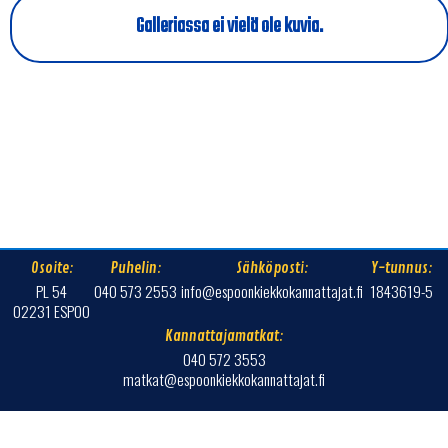
Galleriassa ei vielä ole kuvia.
Osoite:
Puhelin:
Sähköposti:
Y-tunnus:
PL 54
040 573 2553
info@espoonkiekkokannattajat.fi
1843619-5
02231 ESPOO
Kannattajamatkat:
040 572 3553
matkat@espoonkiekkokannattajat.fi